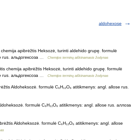
aldohexose
chemija apibrėžtis Heksozė, turinti aldehido grupę. formulė
se rus. альдогексоза …
Chemijos terminų aiškinamasis žodynas
is chemija apibrėžtis Heksozė, turinti aldehido grupę. formulė
se rus. альдогексоза …
Chemijos terminų aiškinamasis žodynas
rėžtis Aldoheksozė. formulė C₆H₁₂O₆ atitikmenys: angl. allose rus.
Aldoheksozė. formulė C₆H₁₂O₆ atitikmenys: angl. allose rus. аллоза
brėžtis Aldoheksozė. formulė C₆H₁₂O₆ atitikmenys: angl. allose
nas