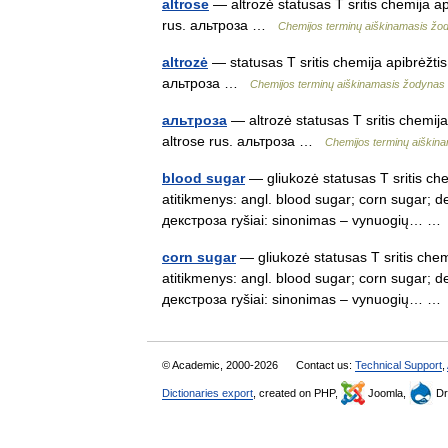
altrose
— altrozė statusas T sritis chemija a
rus. альтроза …
Chemijos terminų aiškinamasis žo
altrozė
— statusas T sritis chemija apibrėžtis
альтроза …
Chemijos terminų aiškinamasis žodynas
альтроза
— altrozė statusas T sritis chemij
altrose rus. альтроза …
Chemijos terminų aiškin
blood sugar
— gliukozė statusas T sritis ch
atitikmenys: angl. blood sugar; corn sugar; 
декстроза ryšiai: sinonimas – vynuogių… 
corn sugar
— gliukozė statusas T sritis che
atitikmenys: angl. blood sugar; corn sugar; 
декстроза ryšiai: sinonimas – vynuogių… 
© Academic, 2000-2026
Contact us:
Technical Support
,
Dictionaries export
, created on PHP,
Joomla,
Dr