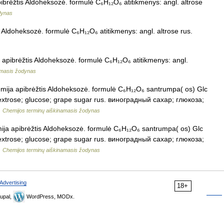
pibrėžtis Aldoheksozė. formulė C₆H₁₂O₆ atitikmenys: angl. altrose
dynas
 Aldoheksozė. formulė C₆H₁₂O₆ atitikmenys: angl. altrose rus.
a apibrėžtis Aldoheksozė. formulė C₆H₁₂O₆ atitikmenys: angl.
amasis žodynas
emija apibrėžtis Aldoheksozė. formulė C₆H₁₂O₆ santrumpa( os) Glc
dextrose; glucose; grape sugar rus. виноградный сахар; глюкоза;
…
Chemijos terminų aiškinamasis žodynas
mija apibrėžtis Aldoheksozė. formulė C₆H₁₂O₆ santrumpa( os) Glc
dextrose; glucose; grape sugar rus. виноградный сахар; глюкоза;
…
Chemijos terminų aiškinamasis žodynas
Advertising
18+
upal,
WordPress, MODx.