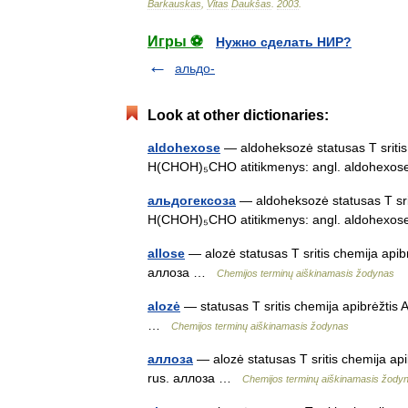
Barkauskas
,
Vitas
Daukšas
.
2003
.
Игры ⚽
Нужно сделать НИР?
альдо-
Look at other dictionaries:
aldohexose
— aldoheksozė statusas T sritis 
H(CHOH)₅CHO atitikmenys: angl. aldohexo
альдогексоза
— aldoheksozė statusas T srit
H(CHOH)₅CHO atitikmenys: angl. aldohexo
allose
— alozė statusas T sritis chemija apib
аллоза …
Chemijos terminų aiškinamasis žodynas
alozė
— statusas T sritis chemija apibrėžtis 
…
Chemijos terminų aiškinamasis žodynas
аллоза
— alozė statusas T sritis chemija api
rus. аллоза …
Chemijos terminų aiškinamasis žody