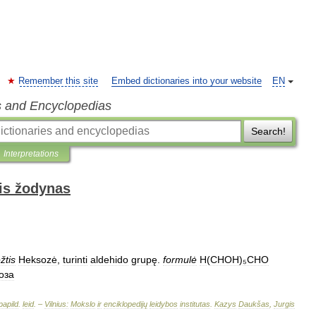
Remember this site
Embed dictionaries into your website
EN
s and Encyclopedias
Search!
Interpretations
is žodynas
žtis
Heksozė
,
turinti
aldehido
grupę
.
formulė
H
(
CHOH
)
₅CHO
оза
papild
.
leid
. –
Vilnius:
Mokslo
ir
enciklopedijų
leidybos
institutas
.
Kazys
Daukšas
,
Jurgis