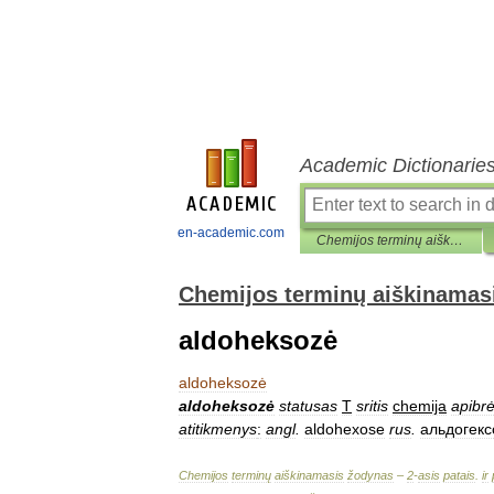
Academic Dictionarie
en-academic.com
Chemijos terminų aiškinamasis žodynas
Chemijos terminų aiškinamas
aldoheksozė
aldoheksozė
aldoheksozė
statusas
T
sritis
chemija
apibrė
atitikmenys
:
angl
.
aldohexose
rus
.
альдогекс
Chemijos
terminų
aiškinamasis
žodynas
–
2
-
asis
patais
.
ir